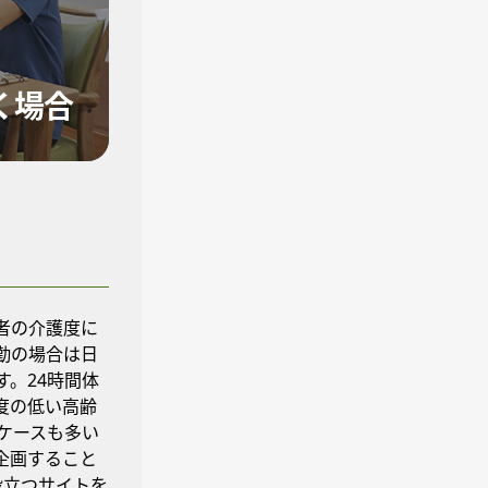
く場合
者の介護度に
勤の場合は日
。24時間体
度の低い高齢
ケースも多い
企画すること
役立つサイトを